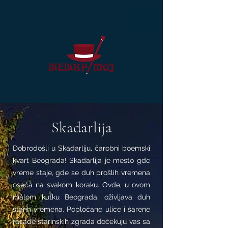
Skadarlija
Dobrodošli u Skadarliju, čarobni boemski
kvart Beograda! Skadarlija je mesto gde
vreme staje, gde se duh prošlih vremena
oseća na svakom koraku. Ovde, u ovom
malom kutku Beograda, oživljava duh
starih vremena. Popločane ulice i šarene
fasade starinskih zgrada dočekuju vas sa