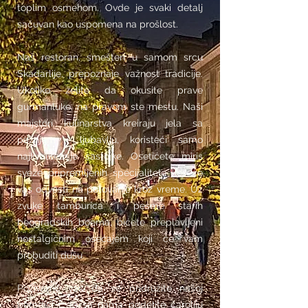
toplim osmehom. Ovde je svaki detalj
sačuvan kao uspomena na prošlost.
Naš restoran, smešten u samom srcu
Skadarlije, prepoznaje važnost tradicije.
Ukoliko želite da okusite prave
gurmanluke, na pravom ste mestu. Naši
majstori kulinarstva kreiraju jela sa
pažnjom i ljubavlju, koristeći samo
najkvalitetnije sastojke. Osetićete miris
sveže pripremljenih specijaliteta koji će
vas odvesti na putovanje kroz vreme. Uz
zvuke tamburica i pesme starih
beogradskih boema, bićete preplavljeni
nostalgičnim osećajem koji će vam
probuditi dušu.
Pozivamo vas da se pridružite našoj
porodici i da sa nama podelite čaroliju